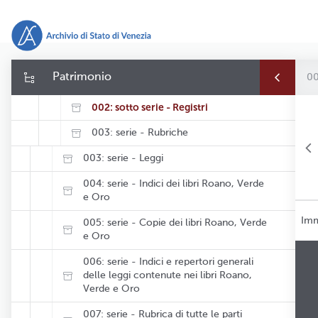
0010: fondo - Maggior Consiglio
STRUMENTI DI CORREDO
001: serie - Deliberazioni
Patrimonio
00
001: sotto serie - Filze
002: sotto serie - Registri
003: serie - Rubriche
003: serie - Leggi
004: serie - Indici dei libri Roano, Verde
e Oro
Imm
005: serie - Copie dei libri Roano, Verde
e Oro
006: serie - Indici e repertori generali
delle leggi contenute nei libri Roano,
Verde e Oro
007: serie - Rubrica di tutte le parti