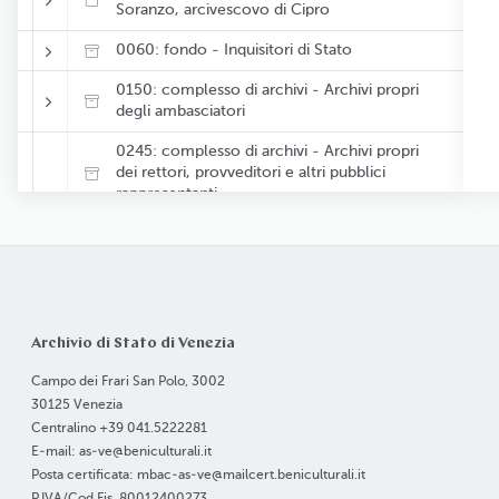
Soranzo, arcivescovo di Cipro
0060: fondo - Inquisitori di Stato
0150: complesso di archivi - Archivi propri
degli ambasciatori
0245: complesso di archivi - Archivi propri
dei rettori, provveditori e altri pubblici
rappresentanti
0250: fondo - Archivio proprio di
Francesco Balbi
0255: fondo - Archivio proprio di
Giacomo Contarini
Archivio di Stato di Venezia
0260: fondo - Archivio proprio di Giusto
Fontanini
Campo dei Frari San Polo, 3002
30125 Venezia
0265: fondo - Archivio proprio di Gian
Centralino +39 041.5222281
Vincenzo Pinelli
E-mail: as-ve@beniculturali.it
Posta certificata: mbac-as-ve@mailcert.beniculturali.it
0270: fondo - Archivio proprio di Giovanni