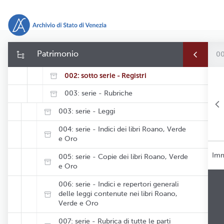
0010: fondo - Maggior Consiglio
STRUMENTI DI CORREDO
001: serie - Deliberazioni
Patrimonio
00
001: sotto serie - Filze
002: sotto serie - Registri
003: serie - Rubriche
003: serie - Leggi
004: serie - Indici dei libri Roano, Verde
e Oro
Imm
005: serie - Copie dei libri Roano, Verde
e Oro
006: serie - Indici e repertori generali
delle leggi contenute nei libri Roano,
Verde e Oro
007: serie - Rubrica di tutte le parti