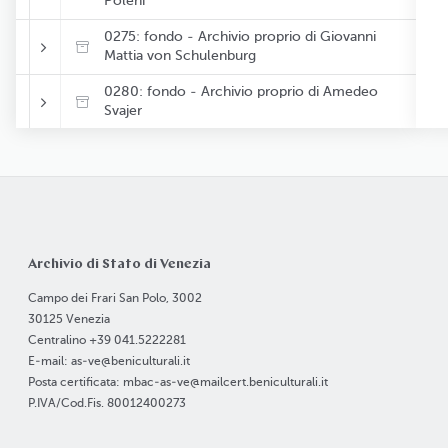
Poleni
0275: fondo - Archivio proprio di Giovanni
Mattia von Schulenburg
0280: fondo - Archivio proprio di Amedeo
Svajer
0285: fondo - Archivio proprio di
Bernardo e Francesco Trevisan
0290: fondo - Archivio proprio di
Bernardino Zendrini
0295: fondo - Consultori in jure
Archivio di Stato di Venezia
0300: fondo - Provveditore
Campo dei Frari San Polo, 3002
sopraintendente alla camera dei confini
30125 Venezia
Centralino +39 041.5222281
0305: fondo - Sindici inquisitori in Levante
E-mail: as-ve@beniculturali.it
e in Terraferma
Posta certificata: mbac-as-ve@mailcert.beniculturali.it
0310: fondo - Cancellier grande
P.IVA/Cod.Fis. 80012400273
0315: complesso di archivi - Cassiere della